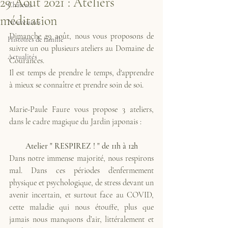
29 Août 2021 : Ateliers
Château
méditation
Nouveautés
Dimanche 29 août, nous vous proposons de 
Histoires de famille
suivre un ou plusieurs ateliers au Domaine de 
Actualités
Courances.
Il est temps de prendre le temps, d'apprendre 
à mieux se connaître et prendre soin de soi.
Marie-Paule Faure vous propose 3 ateliers, 
dans le cadre magique du Jardin japonais : 
Atelier " RESPIREZ ! " de 11h à 12h
Dans notre immense majorité, nous respirons 
mal. Dans ces périodes d’enfermement 
physique et psychologique, de stress devant un 
avenir incertain, et surtout face au COVID, 
cette maladie qui nous étouffe, plus que 
jamais nous manquons d’air, littéralement et 