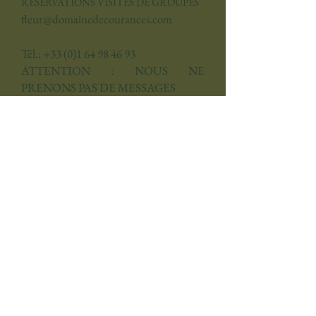
RÉSERVATIONS VISITES DE GROUPES
fleur@domainedecourances.com
Tél.:
+33 (0)1 64 98 46 93
ATTENTION : NOUS NE
PRENONS PAS DE MESSAGES
COORDONNÉES GPS
Latitude :
48.443344000
Longitude : 2.472509000
LE VIVIER DU BIEN-ÊTRE
/
SÉMINAIRES ET
HÉBERGEMENTS PAR PIERRES
D'HISTOIRE
2, place du Général de Gaulle
91490 Courances
Contacts Pierres d'Histoire