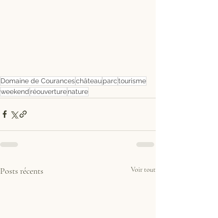
Domaine de Courances
château
parc
tourisme
weekend
réouverture
nature
Posts récents
Voir tout