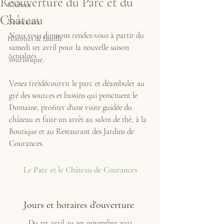
Réouverture du Parc et du
Château
Château
Nouveautés
Nous vous donnons rendez-vous à partir du 
Histoires de famille
samedi 1er avril pour la nouvelle saison 
Actualités
touristique.
Venez (re)découvrir le parc et déambuler au 
gré des sources et bassins qui ponctuent le 
Domaine, profiter d'une visite guidée du 
château et faire un arrêt au salon de thé, à la 
Boutique et au Restaurant des Jardins de 
Courances.
Le 
Parc et le Château de Courances
Jours et horaires d'ouverture 
Du 1er avril au 1er novembre 2023