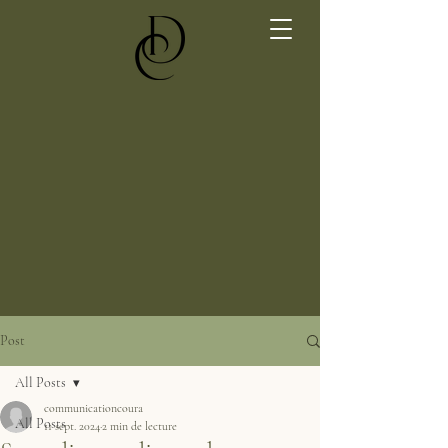
Post
All Posts
communicationcoura
All Posts
11 sept. 2024
2 min de lecture