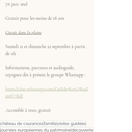
7€ parc seul
Gratuit pour les moins de 18 ans
Circuit dans la plaine
Samedi 21 et dimanche 22 septembre à partir 
de 11h
Informations, parcours et audioguide, 
rejoignez dès à présent le groupe Whatsapp : 
https://chat.whatsapp.com/GxlIde9Rt1GJRnZ
m8V7BdI
Accessible à tous, gratuit
château de courances
famille
visites guidées
journées européennes du patrimoine
découverte