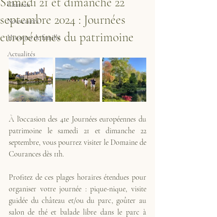
Samedi 21 et dimanche 22
Château
septembre 2024 : Journées
Nouveautés
européennes du patrimoine
Histoires de famille
Actualités
À l'occasion des 41e Journées européennes du 
patrimoine le samedi 21 et dimanche 22 
septembre, vous pourrez visiter le Domaine de 
Courances dès 11h.
Profitez de ces plages horaires étendues pour 
organiser votre journée : pique-nique, visite 
guidée du château et/ou du parc, goûter au 
salon de thé et balade libre dans le parc à 