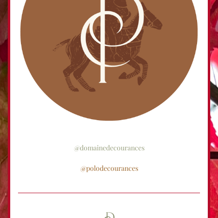
@domainedecourances
@polodecourances