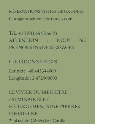
RÉSERVATIONS VISITES DE GROUPES
fleur@domainedecourances.com
Tél.:
+33 (0)1 64 98 46 93
ATTENTION : NOUS NE
PRENONS PAS DE MESSAGES
COORDONNÉES GPS
Latitude :
48.443344000
Longitude : 2.472509000
LE VIVIER DU BIEN-ÊTRE
/
SÉMINAIRES ET
HÉBERGEMENTS PAR PIERRES
D'HISTOIRE
2, place du Général de Gaulle
91490 Courances