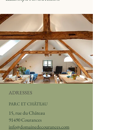
ADRESSES
PARC ET CHÂTEAU
15, rue du Château
91490 Courances
info@domainedecourances.com