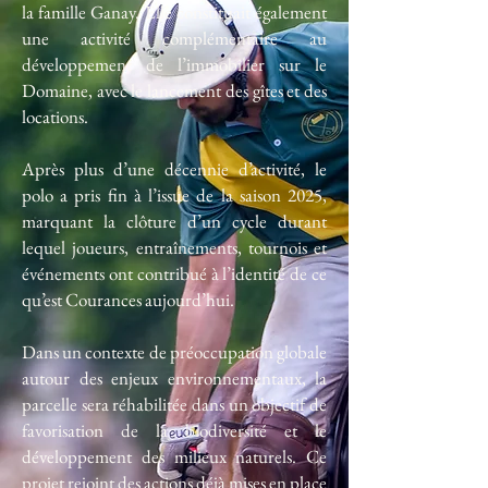
la famille Ganay. Elle constituait également
une activité complémentaire au
développement de l’immobilier sur le
Domaine, avec le lancement des gîtes et des
locations.
Après plus d’une décennie d’activité, le
polo a pris fin à l’issue de la saison 2025,
marquant la clôture d’un cycle durant
lequel joueurs, entraînements, tournois et
événements ont contribué à l’identité de ce
qu’est Courances aujourd’hui.
Dans un contexte de préoccupation globale
autour des enjeux environnementaux, la
parcelle sera réhabilitée dans un objectif de
favorisation de la biodiversité et le
développement des milieux naturels. Ce
projet rejoint des actions déjà mises en place