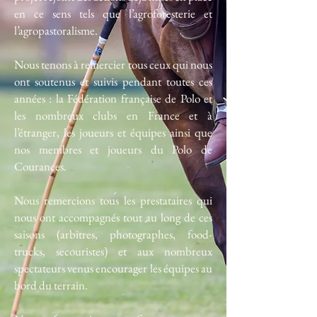
en ce sens tels que l’agroforesterie et
l’agropastoralisme.
Nous tenons à remercier tous ceux qui nous
ont soutenus et suivis pendant toutes ces
années : la Fédération française de Polo et
les nombreux clubs en France et à
l’étranger, les joueurs et équipes ainsi que
nos membres et joueurs du Polo de
Courances.
Nous remercions tous les prestataires qui
nous ont accompagnés tout au long de ces
saisons (arbitres, photographes, food-
trucks, secouristes) et aux nombreux
spectateurs venus encourager les équipes au
bord du terrain.