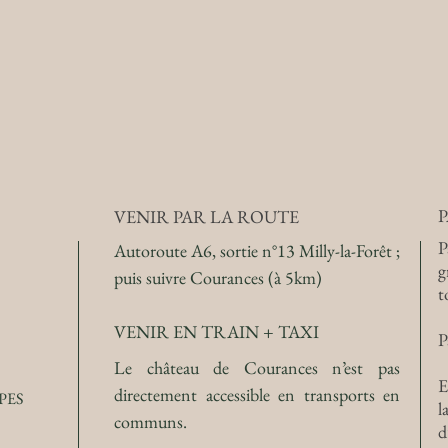
VENIR PAR LA ROUTE
P
Autoroute A6, sortie n°13 Milly-la-Forêt ;
g
puis suivre Courances
(à 5km)
t
VENIR EN TRAIN + TAXI
P
Le château de Courances n’est pas
E
directement accessible en transports en
PES
l
communs.
d