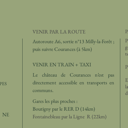
VENIR PAR LA ROUTE
P
Autoroute A6, sortie n°13 Milly-la-Forêt ;
g
puis suivre Courances
(à 5km)
t
VENIR EN TRAIN + TAXI
P
Le château de Courances n’est pas
E
directement accessible en transports en
PES
l
communs.
d
Gares les plus proches :
Boutigny par le
RER D
(14km)
 NE
Fontainebleau par la
Ligne R
(22km)