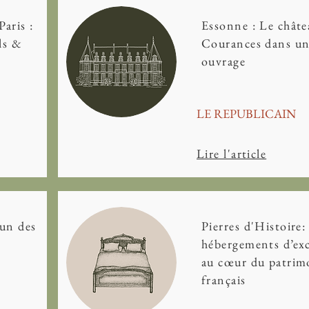
aris :
Essonne : Le châte
ls &
Courances dans un
ouvrage
LE REPUBLICAIN
Lire l'article
'un des
Pierres d'Histoire:
e
hébergements d’ex
au cœur du patrim
français