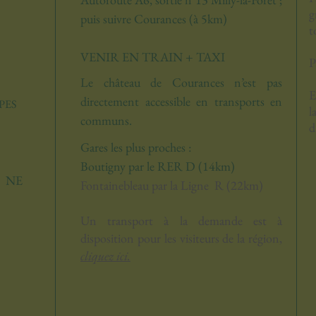
g
puis suivre Courances
(à 5km)
t
saisonnier
VENIR EN TRAIN + TAXI
P
Le château de Courances n’est pas
E
directement accessible en transports en
PES
l
communs.
d
Gares les plus proches :
Boutigny par le
RER D
(14km)
 NE
Fontainebleau par la
Ligne R
(22km)
Un transport à la demande est à
disposition pour les visiteurs de la région,
cliquez ici.