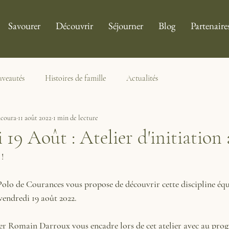
Savourer
Découvrir
Séjourner
Blog
Partenaire
veautés
Histoires de famille
Actualités
coura
11 août 2022
1 min de lecture
19 Août : Atelier d'initiation
 !
Polo de Courances vous propose de découvrir cette discipline équ
 vendredi 19 août 2022.
r Romain Darroux vous encadre lors de cet atelier avec au pro