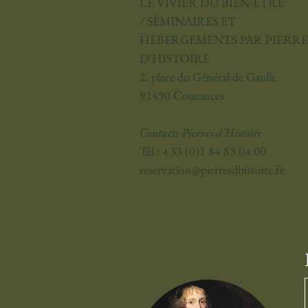
LE VIVIER DU BIEN-ÊTRE
/
SÉMINAIRES ET
HÉBERGEMENTS PAR PIERRE
D'HISTOIRE
2, place du Général de Gaulle
91490 Courances
Contacts Pierres d'Histoire
Tél.: +33 (0)1 84 83 04 00
reservation@pierresdhistoire.fr