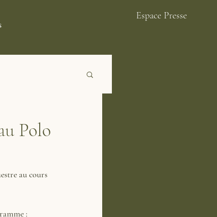
Espace Presse
s
 au Polo
estre au cours 
gramme :