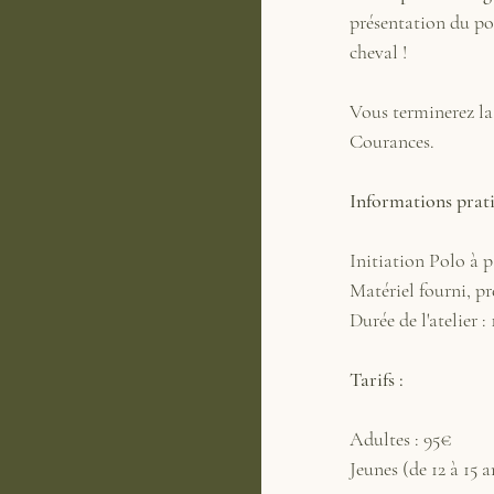
présentation du po
cheval !
Vous terminerez la 
Courances.
Informations prati
Initiation Polo à pa
Matériel fourni, p
Durée de l'atelier :
Tarifs :
Adultes : 95€
Jeunes (de 12 à 15 