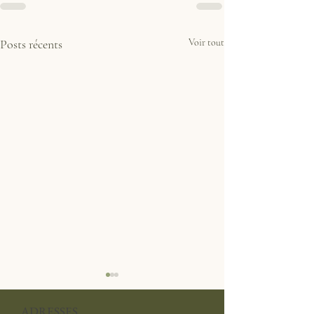
Posts récents
Voir tout
Samedi 19 juillet et Dimanche
24 août : visites guidées du
ADRESSES