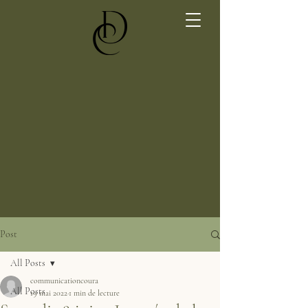
Post
All Posts
communicationcoura
All Posts
19 mai 2022
1 min de lecture