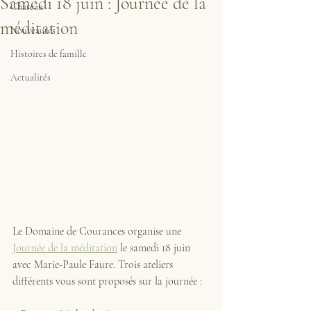
Samedi 18 juin : Journée de la
Château
méditation
Nouveautés
Histoires de famille
Actualités
Le Domaine de Courances organise une 
Journée de la méditation
 le samedi 18 juin 
avec Marie-Paule Faure. Trois ateliers 
différents vous sont proposés sur la journée : 