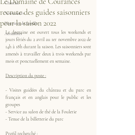
Le Domaine de Courances
Château
recrute des guides saisonniers
Nouveautés
pour la saison 2022
Histoires de famille
Le domaine est ouvert tous les weekends et 
Actualités
jours fériés du 2 avril au 1er novembre 2022 de 
14h à 18h durant la saison. Les saisonniers sont 
amenés à travailler deux à trois weekends par 
mois et ponctuellement en semaine.
Description du poste :
- Visites guidées du château et du parc en 
français et en anglais pour le public et les 
groupes
- Service au salon de thé de la Foulerie
- Tenue de la billetterie du parc
Profil recherché :