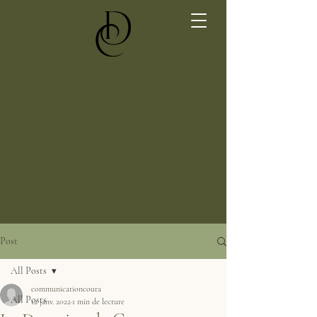
Post
All Posts
communicationcoura
All Posts
12 janv. 2022
1 min de lecture