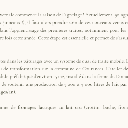
ivernale commence la saison de l’agnelage ! Actuellement, 90 agne
jumeaux !), il faut alors prendre soin de ces nouveaux venus e
ans l’apprentissage des premières traites, notamment pour les 
e fois cette année. Cette étape est essentielle et permet de s’assur
ites dans les pâturages avec un système de quai de traite mobile. L
u de transformation sur la commune de Courances. L’atelier de
ule préfabriqué d’environ 15 m2, installé dans la ferme du Domai
 de soutenir une production de 
5 000 à 9 000 litres de lait par
ages/an
).
gamme de 
fromages lactiques au lait cru
 (crottin, buche, from