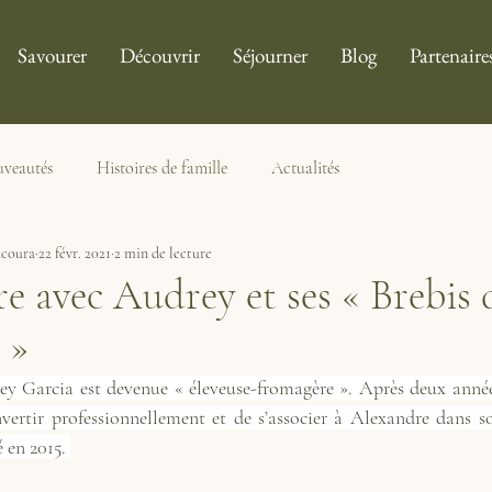
Savourer
Découvrir
Séjourner
Blog
Partenaire
veautés
Histoires de famille
Actualités
coura
22 févr. 2021
2 min de lecture
e avec Audrey et ses « Brebis 
 »
y Garcia est devenue « éleveuse-fromagère ». Après deux années 
nvertir professionnellement et de s’associer à Alexandre dans so
 en 2015. 