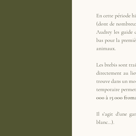
En cette période h
(dont de nombreux 
Audrey les guide d
bas pour la premièr
animaux. 
Les brebis sont tra
directement au lie
trouve dans un mod
temporaire permet
000 à 15 000 from
Il s’agit d’une 
blanc…).