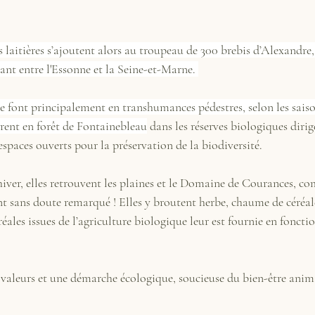
 laitières s’ajoutent alors au troupeau de 300 brebis d’Alexandre,
ant entre l'Essonne et la Seine-et-Marne. 
e font principalement en transhumances pédestres, selon les sais
turent en forêt de Fontainebleau
 dans les réserves biologiques dirig
 espaces ouverts pour la préservation de la biodiversité.
iver, elles retrouvent les plaines et le Domaine de Courances, co
ont sans doute remarqué ! Elles y broutent herbe, chaume de céréa
éales issues de l’agriculture biologique leur est fournie en fonctio
valeurs et une démarche écologique, soucieuse du bien-être anim