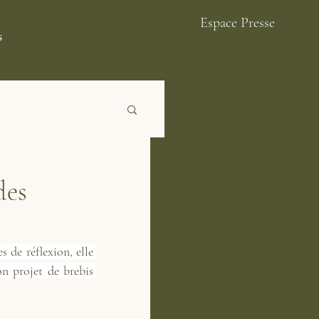
Espace Presse
s
des
de réflexion, elle 
n projet de brebis 