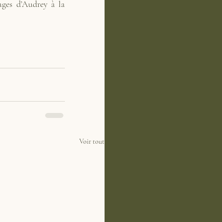
ges d’Audrey à la 
Voir tout