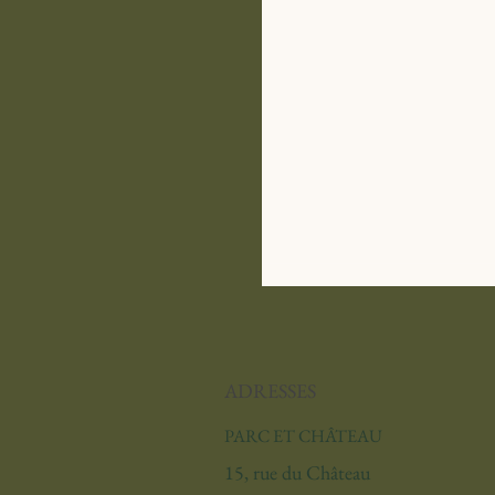
ADRESSES
PARC ET CHÂTEAU
15, rue du Château
Saison 2026 : recrutement 