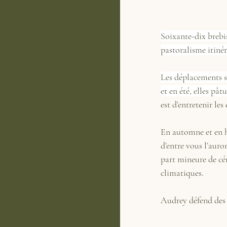
Soixante-dix brebis
pastoralisme itinér
Les déplacements s
et en été, elles pâ
est d’entretenir les
En automne et en h
d’entre vous l’aur
part mineure de cér
climatiques. 
Audrey défend des 