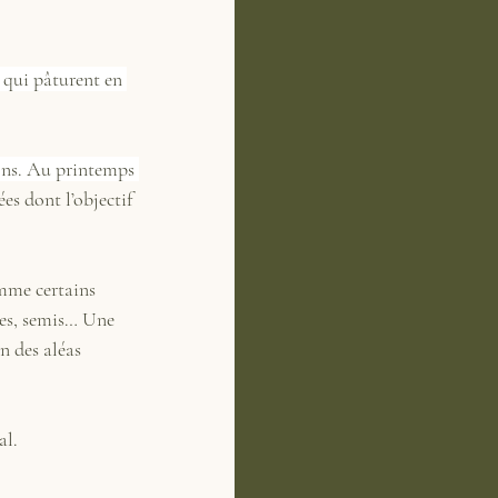
 qui pâturent en 
ons. Au printemps 
ées dont l’objectif 
mme certains 
les, semis… Une 
n des aléas 
al.