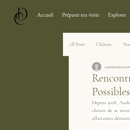
Accueil
Préparer ma visite
Explorer
All Posts
Château
Nou
communication
Rencontr
Possibles
Depuis 2018, Audre
choisit de se reco
allaitantes démarré