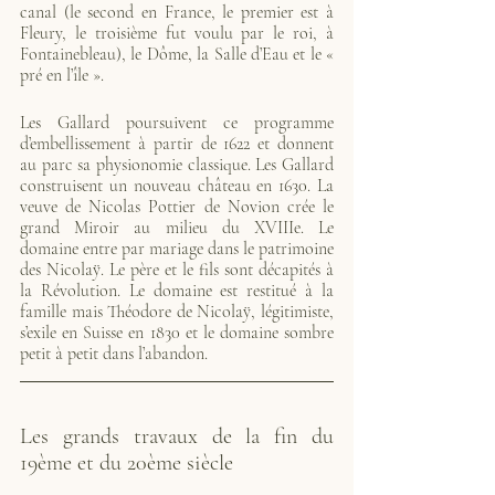
canal (le second en France, le premier est à 
Fleury, le troisième fut voulu par le roi, à 
Fontainebleau), le Dôme, la Salle d’Eau et le « 
pré en l’île ».
Les Gallard poursuivent ce programme 
d’embellissement à partir de 1622 et donnent 
au parc sa physionomie classique. Les Gallard 
construisent un nouveau château en 1630. La 
veuve de Nicolas Pottier de Novion crée le 
grand Miroir au milieu du XVIIIe. Le 
domaine entre par mariage dans le patrimoine 
des Nicolaÿ. Le père et le fils sont décapités à 
la Révolution. Le domaine est restitué à la 
famille mais Théodore de Nicolaÿ, légitimiste, 
s’exile en Suisse en 1830 et le domaine sombre 
petit à petit dans l’abandon.
Les grands travaux de la fin du 
19ème et du 20ème siècle