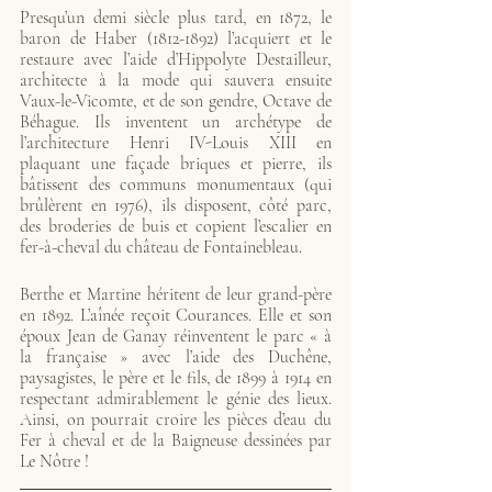
Presqu’un demi siècle plus tard, en 1872, le 
baron de Haber (1812-1892) l’acquiert et le 
restaure avec l’aide d’Hippolyte Destailleur, 
architecte à la mode qui sauvera ensuite 
Vaux-le-Vicomte, et de son gendre, Octave de 
Béhague. Ils inventent un archétype de 
l’architecture Henri IV-Louis XIII en 
plaquant une façade briques et pierre, ils 
bâtissent des communs monumentaux (qui 
brûlèrent en 1976), ils disposent, côté parc, 
des broderies de buis et copient l’escalier en 
fer-à-cheval du château de Fontainebleau.
Berthe et Martine héritent de leur grand-père 
en 1892. L’aînée reçoit Courances. Elle et son 
époux Jean de Ganay réinventent le parc « à 
la française » avec l’aide des Duchêne, 
paysagistes, le père et le fils, de 1899 à 1914 en 
respectant admirablement le génie des lieux. 
Ainsi, on pourrait croire les pièces d’eau du 
Fer à cheval et de la Baigneuse dessinées par 
Le Nôtre !