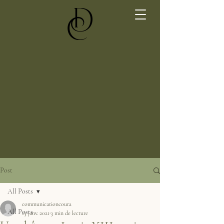
Post
All Posts
communicationcoura
All Posts
13 janv. 2021
3 min de lecture