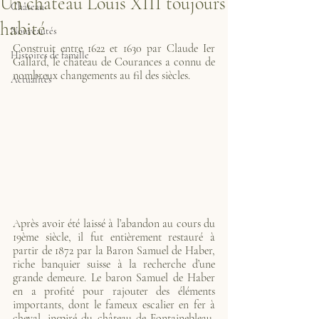
Un château Louis XIII toujours
Château
habité
Nouveautés
Construit entre 1622 et 1630 par Claude Ier 
Histoires de famille
Gallard, le château de Courances a connu de 
nombreux changements au fil des siècles.
Actualités
Après avoir été laissé à l’abandon au cours du 
19ème siècle, il fut entièrement restauré à 
partir de 1872 par la Baron Samuel de Haber, 
riche banquier suisse à la recherche d’une 
grande demeure. Le baron Samuel de Haber 
en a profité pour rajouter des éléments 
importants, dont le fameux escalier en fer à 
cheval, inspiré du château de Fontainebleau, 