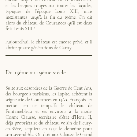
et les briques rouges sur toutes les façades, 
typiques de l’époque Louis XIII, mais 
inexistantes jusqu’à la fin du 19ème. On dit 
alors du château de Courances qu’il est deux 
fois Louis XIII !
Aujourd’hui, le château est encore privé, et il 
abrite quatre générations de Ganay.
Du 15ème au 19ème siècle
Suite aux désordres de la Guerre de Cent Ans, 
des bourgeois parisiens, les Lapite, achètent la 
seigneurie de Courances en 1460. François Ier 
mettait en ce temps-là le château de 
Fontainebleau et ses environs à la mode. 
Cosme Clausse, secrétaire d’état d’Henri II, 
déjà propriétaire du château voisin de Fleury-
en-Bière, acquiert en 1552 le domaine pour 
son second fils. On doit aux Clausse le Grand 