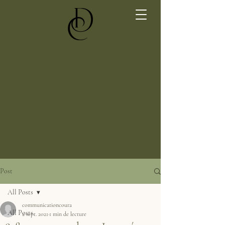
Post
All Posts
communicationcoura
All Posts
2 sept. 2021
1 min de lecture