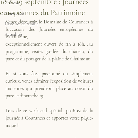
18 & 19 septembre : Journées
Château
européennes du Patrimoine
Nouveautés
Venez découvrir le Domaine de Courances à 
Histoires de famille
l'occasion des Journées européennes du 
Actualités
Patrimoine, 
exceptionnellement ouvert de 11h à 18h. Au 
programme, visites guidées du château, du 
parc et du potager de la plaine de Chalmont.
Et si vous êtes passionné ou simplement 
curieux, venez admirer l'exposition de voitures 
anciennes qui prendront place au coeur du 
parc le dimanche 19.
Lors de ce week-end spécial, profitez de la 
journée à Courances et apportez votre pique-
nique !