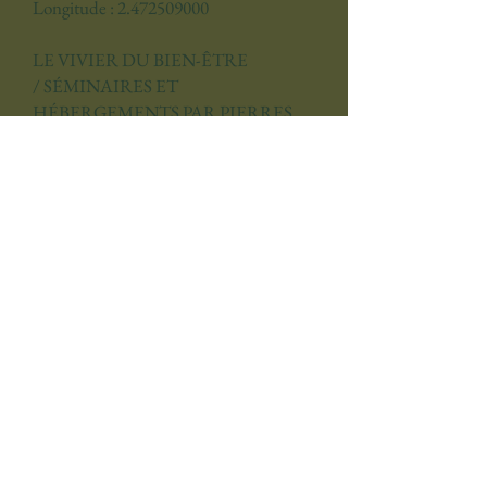
Longitude : 2.472509000
LE VIVIER DU BIEN-ÊTRE
/
SÉMINAIRES ET
HÉBERGEMENTS PAR PIERRES
D'HISTOIRE
2, place du Général de Gaulle
91490 Courances
Contacts Pierres d'Histoire
Tél.:
+33 (0)1 84 83 04 00
reservation@pierresdhistoire.fr
Inscrivez-vous à la Newsletter