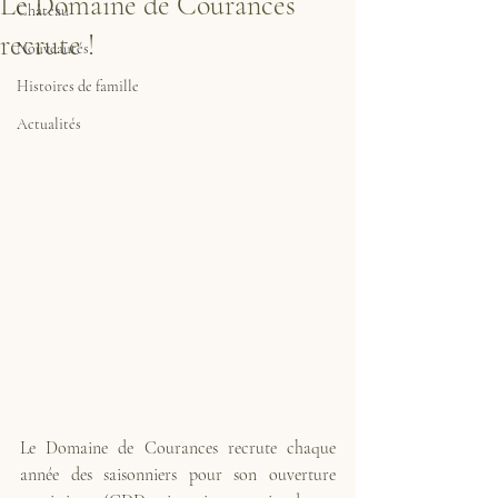
Le Domaine de Courances
Château
recrute !
Nouveautés
Histoires de famille
Actualités
Le Domaine de Courances recrute chaque 
année des saisonniers pour son ouverture 