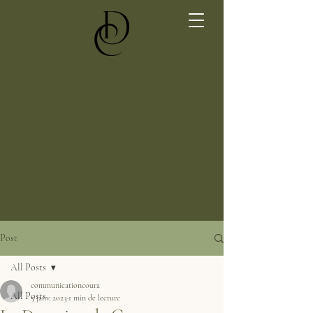
Post
All Posts
communicationcoura
All Posts
5 janv. 2023
1 min de lecture