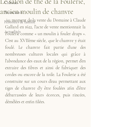
Le salon de thé de la Foulerie,
Château
ancien moulin de chanvre
Nouveautés
Au moment de la vente du Domaine à Claude 
Histoires de famille
Gallard en 1622, l’acte de vente mentionnait la 
Actualités
Foulerie comme « un moulin à fouler draps ». 
C’est au XVIIème siècle, que le chanvre y était 
foulé. Le chanvre fait partie d’une des 
nombreuses cultures locales qui grâce à 
l’abondance des eaux de la région, permet d’en 
extraire des fibres et ainsi de fabriquer des 
cordes ou encore de la toile. La Foulerie a été 
construite sur un cours d’eau permettant aux 
tiges de chanvre d’y être foulées afin d’être 
débarrassées de leurs écorces, puis rincées, 
démêlées et enfin filées. 