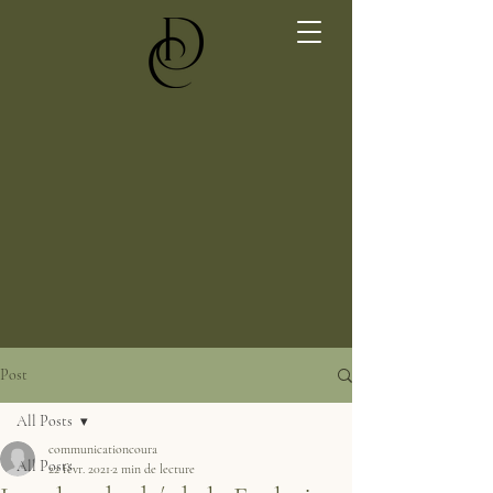
Post
All Posts
communicationcoura
All Posts
22 févr. 2021
2 min de lecture